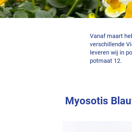
Vanaf maart heb
verschillende V
leveren wij in p
potmaat 12.
Myosotis Bla