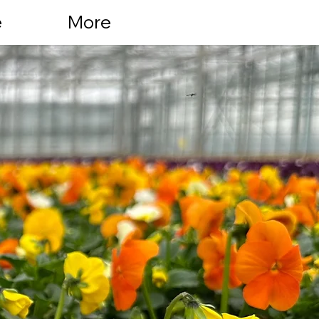
e
More