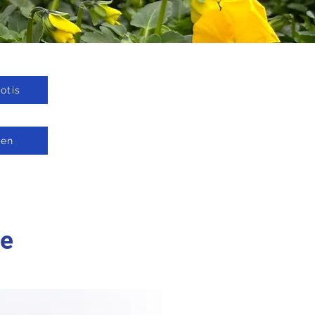
otis
len
se