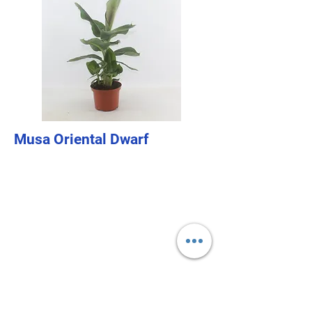
Musa Oriental Dwarf
Home
Product Range
Nursery Bevermeer
Contact
Address
Laan van de Heilige Lambertus 65
2691 MV 's-Gravenzande