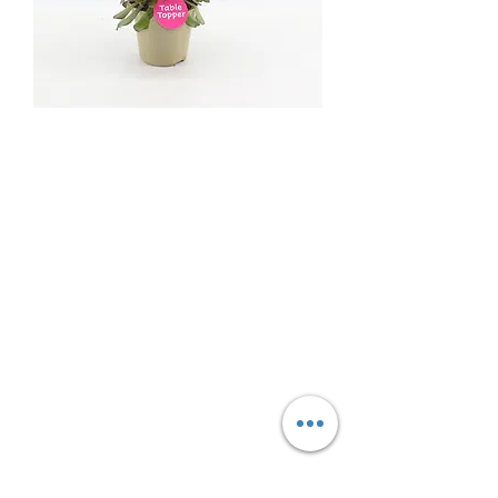
Home
Assortiment
Kwekerij Bevermeer
Contact
Adres
Laan van de Heilige Lambertus 65
2691 MV ’s-Gravenzande
Ben Vermeer
M 06 – 54 28 18 60
E
info@bevermeer.nl